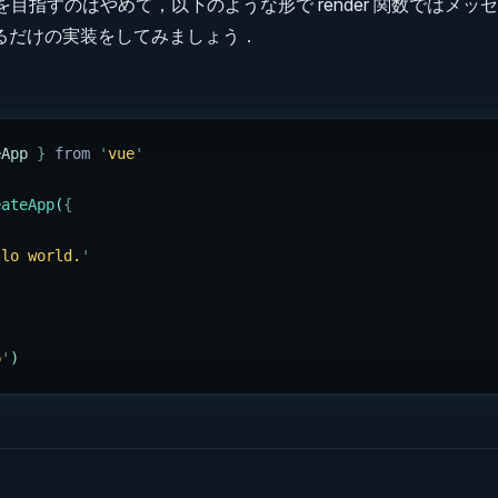
を目指すのはやめて，以下のような形で render 関数ではメッセージ
るだけの実装をしてみましょう．
eApp
 }
 from 
'
vue
'
eateApp
(
{
llo world.
'
p
'
)