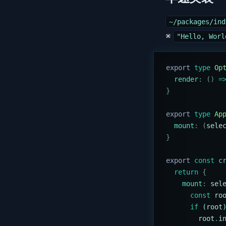
~/packages/ind
※
"Hello, Worl
export
 type
 Op
  render
:
 ()
 =
}
export
 type
 Ap
  mount
:
 (
sele
}
export
 const
 c
  return
 {
    mount
:
 sel
      const
 ro
      if
 (
root
        root
.
i