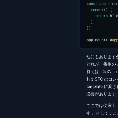
const
 app
 =
 cr
  render
()
 {
    return
 h
(
'
  },
}
)
app
.
mount
(
'
#ap
他にもあります
どれが一番生の Ja
答えは，3 の
r
1 は SFC 
template 
必要があります
ここでは便宜上，
す． そして，