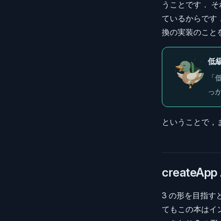
うことです． 
ているからです．
換の実装のことを
低
「
っ
ということで，
createA
3 の形を目指す
てもこの本はイ