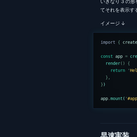
いきなり 3 の形
てそれを表示す
イメージ ↓
import 
{
 creat
const
 app
 =
 cr
  render
()
 {
    return
 '
He
  },
}
)
app
.
mount
(
'
#ap
早速実装