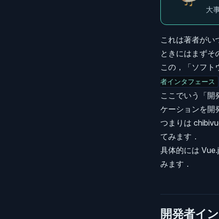
大
これは著者がい
ときにはまずそ
この，「ソフト
者インタフェース
ここでいう「開発者
ケーションを開
つまりは chib
てみます．
具体的には Vu
みます．
開発者イン