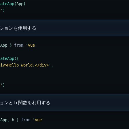
eateApp
(
App
)
p
'
)
 オプションを使用する
eApp
 }
 from 
'
vue
'
eateApp
(
{
div>Hello world.</div>
'
,
p
'
)
プションと h 関数を利用する
eApp
,
 h
 }
 from 
'
vue
'