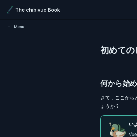
Skip to content
The chibivue Book
Menu
初めてのレ
何から始め
さて，ここからど
ょうか ?
い
Vu