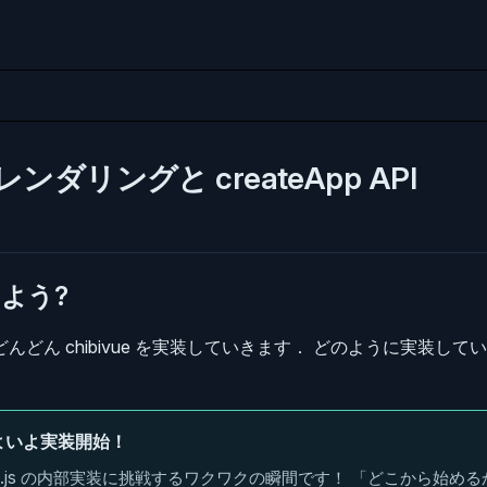
ンダリングと createApp API
よう?
んどん chibivue を実装していきます． どのように実装し
よいよ実装開始！
e.js の内部実装に挑戦するワクワクの瞬間です！ 「どこから始め