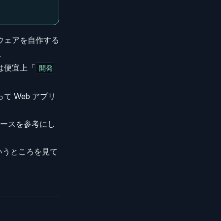
ウェアを自作する
．
は便宜上「
開発
って Web アプリ
フェースを参考にし
というところを見て