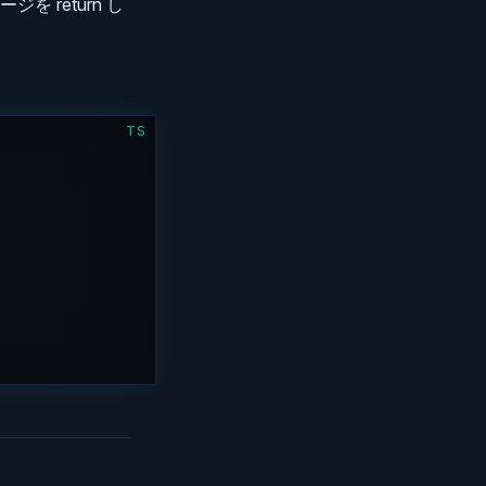
を return し
TS