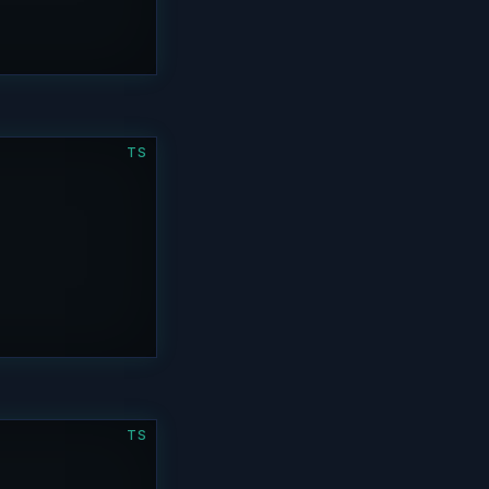
TS
TS