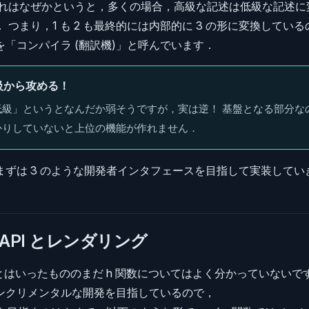
それはなぜかというと，多くの場合，高級な記述は低級な記述に
 つまり，1 も 2 も最終的には内部的に 3 の形に変換している
「コンパイラ (翻訳機)」と呼んでいます．
級から攻める！
低級」というとなんだか弱そうですが，実は逆！ 基盤となる部分な
かりしていないと上位の機能が作れません．
まずは 3 のような開発者インタフェースを目指して実装してい
pp API とレンダリング
とはいったもののまだ h 関数についてはよく分かっていないで
ンクリメンタルな開発を目指しているので，