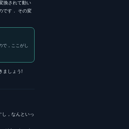
変換されて動い
のです． その変
ので，ここがし
きましょう!
すし，なんといっ