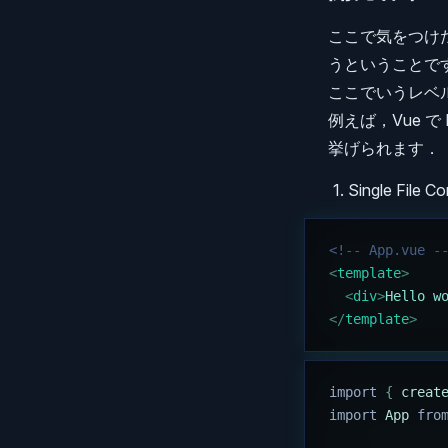
ここで気をつけた
うということで
ここでいうレベル
例えば，Vue 
挙げられます．
Single File 
<!-- App.vue -
<
template
>
  <
div
>
Hello w
</
template
>
import 
{
 creat
import 
App
 fro