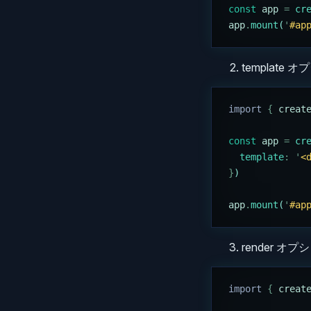
const
 app
 =
 cr
app
.
mount
(
'
#ap
template
import 
{
 creat
const
 app
 =
 cr
  template
:
 '
<
}
)
app
.
mount
(
'
#ap
render オ
import 
{
 creat