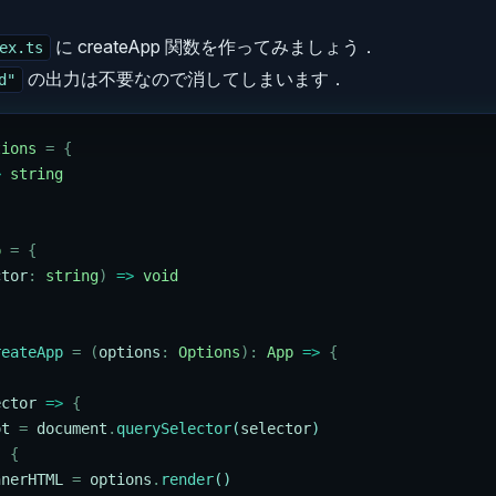
に createApp 関数を作ってみましょう．
ex.ts
の出力は不要なので消してしまいます．
d"
tions
 =
 {
>
 string
p
 =
 {
ctor
:
 string
)
 =>
 void
reateApp
 =
 (
options
:
 Options
):
 App
 =>
 {
ector
 =>
 {
ot
 =
 document
.
querySelector
(
selector
)
) 
{
nnerHTML
 =
 options
.
render
()