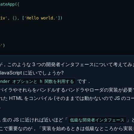
eateApp
(
{
div
'
,
 {},
 [
'
Hello world.
'
])
p
'
)
が，このような 3 つの開発者インタフェースについて考えてみ
vaScript に近いでしょうか?
です．
ender オプションと h 関数を利用する
のコンパイラやそれらをバンドルするバンドラやローダの実装が必要
に渡された HTML をコンパイル (そのままでは動かないので JS のコ
．
生の JS に近ければ近いほど「
」
低級な開発者インタフェース
ここで重要なのが，「実装を始めるときは低級なところから実装