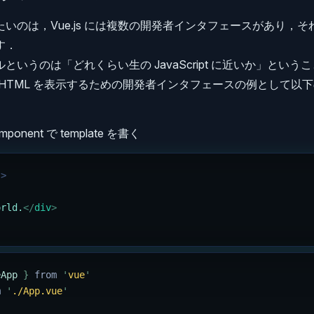
いのは，Vue.js には複数の開発者インタフェースがあり，
す．
というのは「どれくらい生の JavaScript に近いか」という
で HTML を表示するための開発者インタフェースの例として以
Component で template を書く
->
orld.
</
div
>
eApp
 }
 from 
'
vue
'
m 
'
./App.vue
'