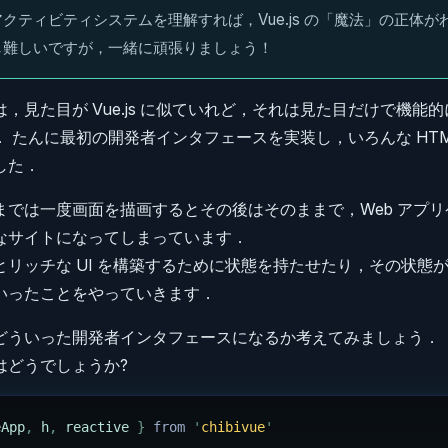
アクティビティシステムを理解すれば，Vue.js の「魔法」の正体が
し難しいですが，一緒に頑張りましょう！
見た目が Vue.js に似ていれど，それは見た目だけで機能的には
 たんに最初の開発者インタフェースを実装し，いろんな HTM
した．
までは一度画面を描画するとその後はそのままで，Web アプ
なサイトになってしまっています．
とリッチな UI を構築するために状態を持たせたり，その状態
いったことをやっていきます．
どういった開発者インタフェースになるか考えてみましょう．
はどうでしょうか?
eApp
,
 h
,
 reactive
 }
 from 
'
chibivue
'