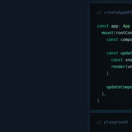
// createAppAP
const
 app
:
 App
  mount
(
rootCo
    const
 comp
    const
 upda
      const
 vn
      render
(
v
    }
    updateComp
  },
}
// playground