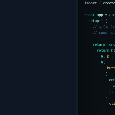
import 
{
 creat
const
 app
 =
 cr
  setup
()
 {
    // ゆく
    // const s
    return
 fun
      return
 h
        h
(
'
p
'
,
        h
(
          '
but
          {
            on
              
            },
          },
          [
'
cl
        )
,