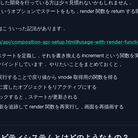
利用した開発を行っている方は少々見慣れないかもしれません．
 というオプションでステートをもち，render 関数を return 
s にはこういった記法があります．
rg/api/composition-api-setup.html#usage-with-render-funct
関数でステートを定義し，それを書き換える increment という関
ントにバインドしています． やりたいことをまとめておくと，
数を実行することで戻り値から vnode 取得用の関数を得る
e 関数に渡したオブジェクトをリアクティブにする
ックすると，ステートが更新される
を追跡して render 関数を再実行し，画面を再描画する
ィビティシステムとはどのようなもの？