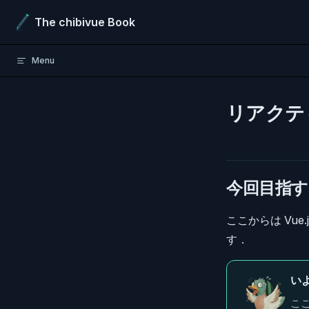
Skip to content
The chibivue Book
Menu
リアクテ
今回目指す
ここからは Vu
す．
い
ここ