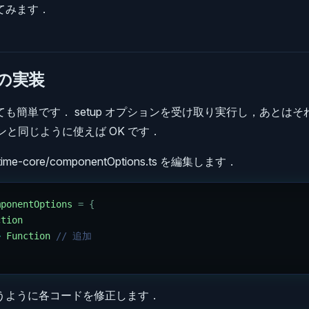
てみます．
数の実装
も簡単です． setup オプションを受け取り実行し，あとは
ションと同じように使えば OK です．
ntime-core/componentOptions.ts を編集します．
mponentOptions
 =
 {
ction
>
 Function
 // 追加
うように各コードを修正します．