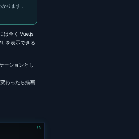
わかります．
全く Vue.js
L を表示できる
リケーションとし
が変わったら描画
TS