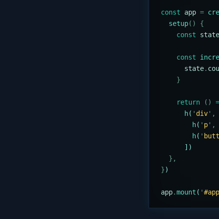
const
 app
 =
 cr
  setup
()
 {
    const
 stat
    const
 incr
      state
.
co
    }
    return
 ()
 
      h
(
'
div
'
,
        h
(
'
p
'
,
        h
(
'
but
      ])
  },
}
)
app
.
mount
(
'
#ap