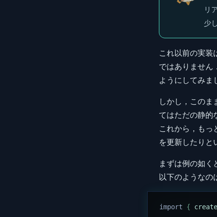
リ
少
これ以前の実装は，
ではありません．
ようにしてみま
しかし，このま
てはただの静的
これから，もっ
を更新したりと
まずは例の如く
以下のようなの
import 
{
 creat