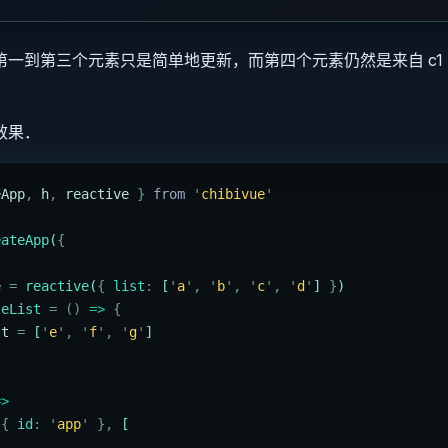
第一到第三个元素只是简单地更新，而第四个元素仍然是来自 c1
效果．
eApp
,
 h
,
 reactive
 }
 from 
'
chibivue
'
eateApp
(
{
e
 =
 reactive
(
{
 list
:
 [
'
a
'
,
 '
b
'
,
 '
c
'
,
 '
d
'
] 
}
)
teList
 =
 ()
 =>
 {
st
 =
 [
'
e
'
,
 '
f
'
,
 '
g
'
]
=>
 {
 id
:
 '
app
'
 },
 [