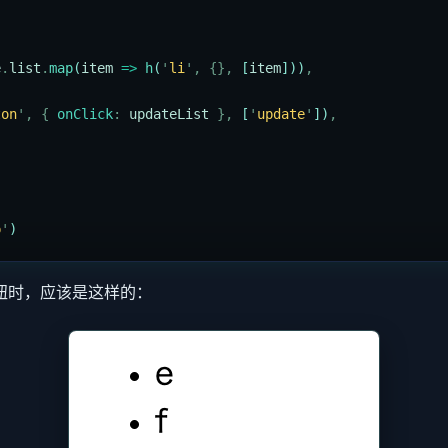
,
e
.
list
.
map
(
item
 =>
 h
(
'
li
'
,
 {},
 [
item
]))
,
ton
'
,
 {
 onClick
:
 updateList
 },
 [
'
update
'
])
,
p
'
)
钮时，应该是这样的：