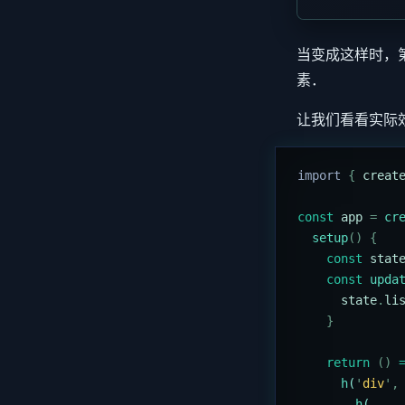
当变成这样时，
素．
让我们看看实际
import 
{
 creat
const
 app
 =
 cr
  setup
()
 {
    const
 stat
    const
 upda
      state
.
li
    }
    return
 ()
 
      h
(
'
div
'
,
        h
(