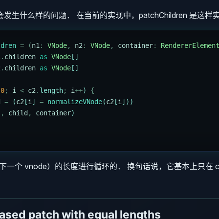
生什么样的问题． 在当前的实现中，patchChildren 是这样
ldren
 =
 (
n1
:
 VNode
,
 n2
:
 VNode
,
 container
:
 RendererElemen
1
.
children
 as
 VNode
[]
2
.
children
 as
 VNode
[]
 0
;
 i
 <
 c2
.
length
;
 i
++
) 
{
d
 =
 (
c2
[
i
] 
=
 normalizeVNode
(
c2
[
i
]))
]
,
 child
,
 container
)
下一个 vnode）的长度进行循环的． 换句话说，它基本上只在 c1