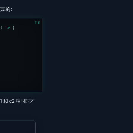
实现的：
TS
t
)
 =>
 {
 和 c2 相同时才