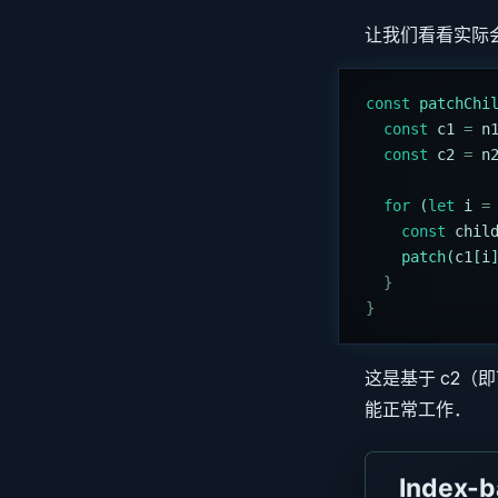
让我们看看实际会发
const
 patchChi
  const
 c1
 =
 n
  const
 c2
 =
 n
  for
 (
let
 i
 =
    const
 chil
    patch
(
c1
[
i
  }
}
这是基于 c2（即
能正常工作．