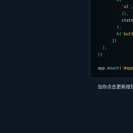
          '
ul
'
          {},
          stat
        )
,
        h
(
'
but
      ])
  },
}
)
app
.
mount
(
'
#ap
当你点击更新按