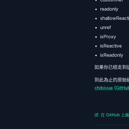
readonly
shallowReact
unref
isProxy
isReactive
isReadonly
如果你已經走到
到此為止的原始
chibivue (GitHu
在 GitHub 