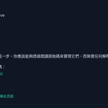
ive
這一步，你應該能夠透過閱讀原始碼來實現它們，而無需任何解
碼：
b)
上編輯此頁面