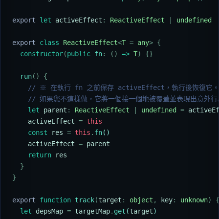
export
 let
 activeEffect
:
 ReactiveEffect
 |
 undefined
export
 class
 ReactiveEffect
<
T
 =
 any
>
 {
  constructor
(
public
 fn
:
 ()
 =>
 T
)
 {}
  run
()
 {
    // ※ 在執行 fn 之前保存 activeEffect，執行後恢復它
    // 如果您不這樣做，它將一個接一個地被覆蓋並表現出意外
    let
 parent
:
 ReactiveEffect
 |
 undefined
 =
 activeE
    activeEffect
 =
 this
    const
 res
 =
 this
.
fn
()
    activeEffect
 =
 parent
    return
 res
  }
}
export
 function
 track
(
target
:
 object
,
 key
:
 unknown
)
 
  let
 depsMap
 =
 targetMap
.
get
(
target
)