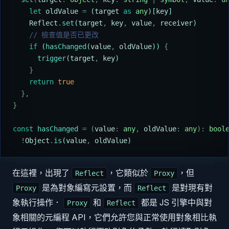
    let
 oldValue
 =
 (
target
 as
 any
)[
key
]
    Reflect
.
set
(
target
,
 key
,
 value
,
 receiver
)
    // 檢查值是否已更改
    if
 (
hasChanged
(
value
,
 oldValue
)) 
{
      trigger
(
target
,
 key
)
    }
    return
 true
  },
}
const
 hasChanged
 =
 (
value
:
 any
,
 oldValue
:
 any
):
 bool
  !
Object
.
is
(
value
,
 oldValue
)
在這裡，出現了
，它類似於
，但
Reflect
Proxy
是為對象編寫元設置，而
是對現有對
Proxy
Reflect
象執行操作．
和
都是 JS 引擎中與對
Proxy
Reflect
象相關的元編程 API，它們允許您與正常使用對象相比執