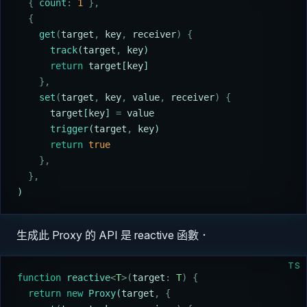
  {
 count
:
 1
 },
  {
    get
(
target
,
 key
,
 receiver
)
 {
      track
(
target
,
 key
)
      return
 target
[
key
]
    },
    set
(
target
,
 key
,
 value
,
 receiver
)
 {
      target
[
key
] 
=
 value
      trigger
(
target
,
 key
)
      return
 true
    },
  },
)
生成此 Proxy 的 API 是 reactive 函數．
TS
function
 reactive
<
T
>(
target
:
 T
)
 {
  return
 new
 Proxy
(
target
,
 {