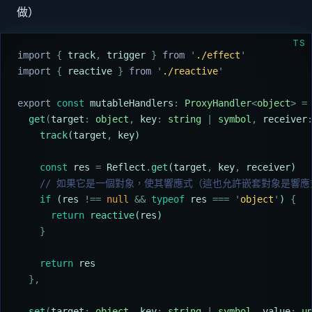
做）
TS
import 
{
 track
,
 trigger
 }
 from 
'
./effect
'
import 
{
 reactive
 }
 from 
'
./reactive
'
export
 const
 mutableHandlers
:
 ProxyHandler
<
object
>
 =
  get
(
target
:
 object
,
 key
:
 string
 |
 symbol
,
 receiver
    track
(
target
,
 key
)
    const
 res
 =
 Reflect
.
get
(
target
,
 key
,
 receiver
)
    // 如果它是一個對象，使其響應式（這也允許嵌套對象是響
    if
 (
res
 !==
 null
 &&
 typeof
 res
 ===
 '
object
'
) 
{
      return
 reactive
(
res
)
    }
    return
 res
  },
  set
(
target
:
 object
,
 key
:
 string
 |
 symbol
,
 value
:
 u