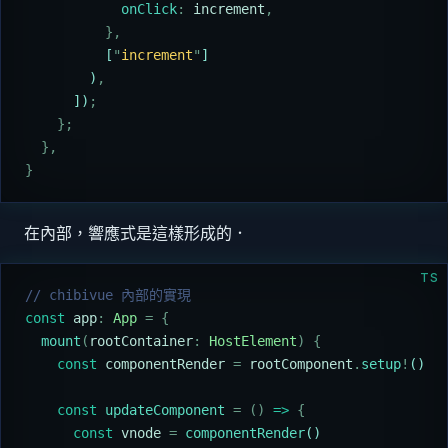
            onClick
:
 increment
,
          },
          [
"
increment
"
]
        )
,
      ])
;
    };
  },
}
在內部，響應式是這樣形成的．
TS
// chibivue 內部的實現
const
 app
:
 App
 =
 {
  mount
(
rootContainer
:
 HostElement
)
 {
    const
 componentRender
 =
 rootComponent
.
setup
!
()
    const
 updateComponent
 =
 ()
 =>
 {
      const
 vnode
 =
 componentRender
()