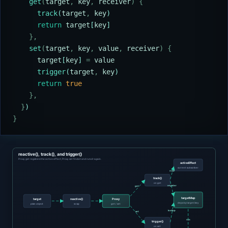
    get
(
target
,
 key
,
 receiver
)
 {
      track
(
target
,
 key
)
      return
 target
[
key
]
    },
    set
(
target
,
 key
,
 value
,
 receiver
)
 {
      target
[
key
] 
=
 value
      trigger
(
target
,
 key
)
      return
 true
    },
  }
)
}