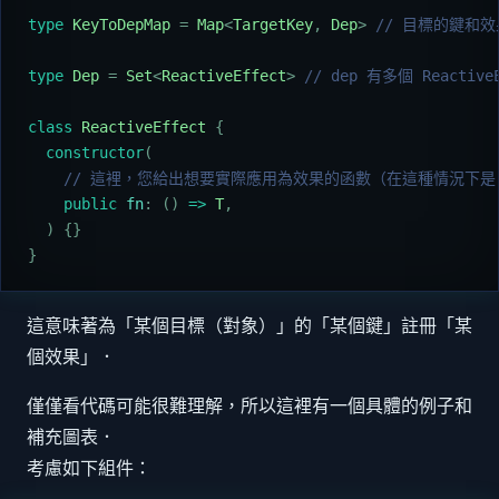
type
 KeyToDepMap
 =
 Map
<
TargetKey
,
 Dep
>
 // 目標的鍵和
type
 Dep
 =
 Set
<
ReactiveEffect
>
 // dep 有多個 ReactiveE
class
 ReactiveEffect
 {
  constructor
(
    // 這裡，您給出想要實際應用為效果的函數（在這種情況下是 upd
    public
 fn
:
 ()
 =>
 T
,
  )
 {}
}
這意味著為「某個目標（對象）」的「某個鍵」註冊「某
個效果」．
僅僅看代碼可能很難理解，所以這裡有一個具體的例子和
補充圖表．
考慮如下組件：