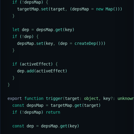
  if
 (
!
depsMap
) 
{
    targetMap
.
set
(
target
,
 (
depsMap
 =
 new
 Map
()))
  }
  let
 dep
 =
 depsMap
.
get
(
key
)
  if
 (
!
dep
) 
{
    depsMap
.
set
(
key
,
 (
dep
 =
 createDep
()))
  }
  if
 (
activeEffect
) 
{
    dep
.
add
(
activeEffect
)
  }
}
export
 function
 trigger
(
target
:
 object
,
 key
?:
 unknow
  const
 depsMap
 =
 targetMap
.
get
(
target
)
  if
 (
!
depsMap
) 
return
  const
 dep
 =
 depsMap
.
get
(
key
)