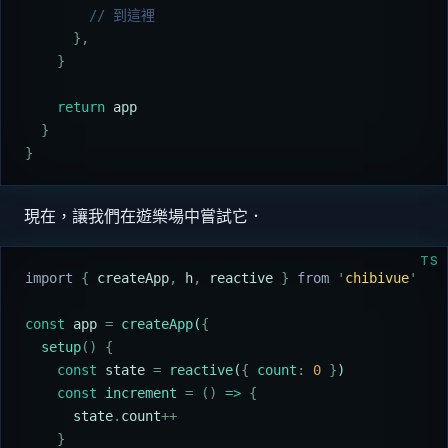
        // 到這裡
      },
    }
    return
 app
  }
}
現在，讓我們在遊樂場中嘗試它．
TS
import 
{
 createApp
,
 h
,
 reactive
 }
 from 
'
chibivue
'
const
 app
 =
 createApp
(
{
  setup
()
 {
    const
 state
 =
 reactive
(
{
 count
:
 0
 }
)
    const
 increment
 =
 ()
 =>
 {
      state
.
count
++
    }