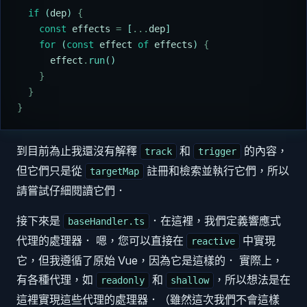
  if
 (
dep
) 
{
    const
 effects
 =
 [
...
dep
]
    for
 (
const
 effect
 of
 effects
) 
{
      effect
.
run
()
    }
  }
}
到目前為止我還沒有解釋
和
的內容，
track
trigger
但它們只是從
註冊和檢索並執行它們，所以
targetMap
請嘗試仔細閱讀它們．
接下來是
．在這裡，我們定義響應式
baseHandler.ts
代理的處理器． 嗯，您可以直接在
中實現
reactive
它，但我遵循了原始 Vue，因為它是這樣的． 實際上，
有各種代理，如
和
，所以想法是在
readonly
shallow
這裡實現這些代理的處理器．（雖然這次我們不會這樣