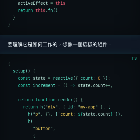
    activeEffect
 =
 this
    return
 this
.
fn
()
  }
}
要理解它是如何工作的，想像一個這樣的組件．
TS
{
  setup
() 
{
    const
 state
 =
 reactive
(
{
 count
:
 0
 }
)
;
    const
 increment
 =
 ()
 =>
 state
.
count
++;
    return
 function
 render
()
 {
      return
 h
(
"
div
"
,
 {
 id
:
 "
my-app
"
 },
 [
        h
(
"
p
"
,
 {},
 [
`
count: 
${
state
.
count
}
`
])
,
        h
(
          "
button
"
,
          {