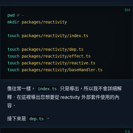
SH
pwd
 # ~
mkdir
 packages/reactivity
touch
 packages/reactivity/index.ts
touch
 packages/reactivity/dep.ts
touch
 packages/reactivity/effect.ts
touch
 packages/reactivity/reactive.ts
touch
 packages/reactivity/baseHandler.ts
像往常一樣，
只是導出，所以我不會詳細解
index.ts
釋．在這裡導出您想要從 reactivity 外部套件使用的內
容．
接下來是
．
dep.ts
TS