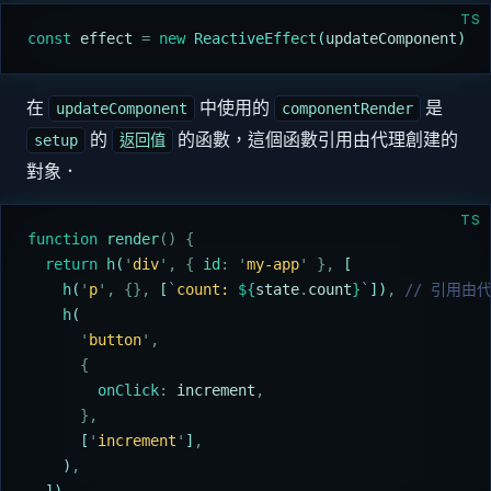
TS
const
 effect
 =
 new
 ReactiveEffect
(
updateComponent
)
在
中使用的
是
updateComponent
componentRender
的
的函數，這個函數引用由代理創建的
setup
返回值
對象．
TS
function
 render
()
 {
  return
 h
(
'
div
'
,
 {
 id
:
 '
my-app
'
 },
 [
    h
(
'
p
'
,
 {},
 [
`
count: 
${
state
.
count
}
`
])
,
 // 引用由
    h
(
      '
button
'
,
      {
        onClick
:
 increment
,
      },
      [
'
increment
'
]
,
    )
,
  ])