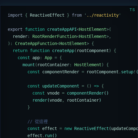
TS
import 
{
 ReactiveEffect
 }
 from 
'
../reactivity
'
export
 function
 createAppAPI
<
HostElement
>(
  render
:
 RootRenderFunction
<
HostElement
>,
):
 CreateAppFunction
<
HostElement
>
 {
  return
 function
 createApp
(
rootComponent
)
 {
    const
 app
:
 App
 =
 {
      mount
(
rootContainer
:
 HostElement
)
 {
        const
 componentRender
 =
 rootComponent
.
setup
!
        const
 updateComponent
 =
 ()
 =>
 {
          const
 vnode
 =
 componentRender
()
          render
(
vnode
,
 rootContainer
)
        }
        // 從這裡
        const
 effect
 =
 new
 ReactiveEffect
(
updateComp
        effect
.
run
()