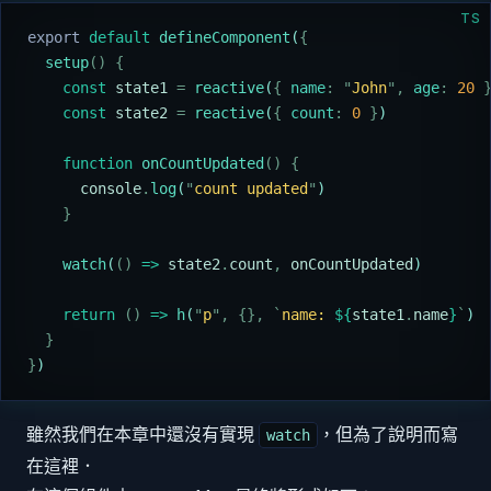
TS
export
 default
 defineComponent
(
{
  setup
()
 {
    const
 state1
 =
 reactive
(
{
 name
:
 "
John
"
,
 age
:
 20
 
    const
 state2
 =
 reactive
(
{
 count
:
 0
 }
)
    function
 onCountUpdated
()
 {
      console
.
log
(
"
count updated
"
)
    }
    watch
(
()
 =>
 state2
.
count
,
 onCountUpdated
)
    return
 ()
 =>
 h
(
"
p
"
,
 {},
 `
name: 
${
state1
.
name
}
`
)
  }
}
)
雖然我們在本章中還沒有實現
，但為了說明而寫
watch
在這裡．