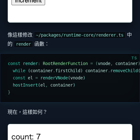
像這樣修改
中
~/packages/runtime-core/renderer.ts
的
函數：
render
TS
const
 render
:
 RootRenderFunction
 =
 (
vnode
,
 container
  while
 (
container
.
firstChild
) 
container
.
removeChild
  const
 el
 =
 renderVNode
(
vnode
)
  hostInsert
(
el
,
 container
)
}
現在，這樣如何？