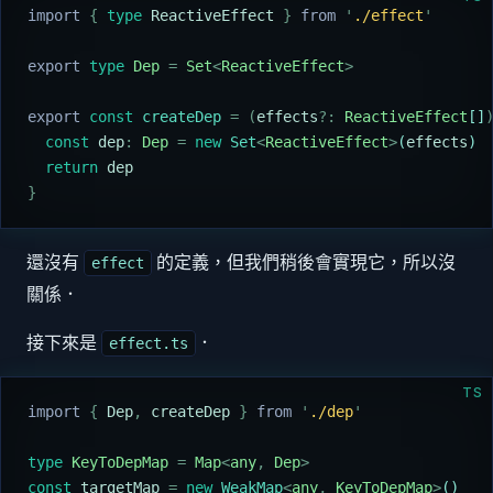
import 
{
 type
 ReactiveEffect
 }
 from 
'
./effect
'
export
 type
 Dep
 =
 Set
<
ReactiveEffect
>
export
 const
 createDep
 =
 (
effects
?:
 ReactiveEffect
[]
  const
 dep
:
 Dep
 =
 new
 Set
<
ReactiveEffect
>
(
effects
)
  return
 dep
}
還沒有
的定義，但我們稍後會實現它，所以沒
effect
關係．
接下來是
．
effect.ts
TS
import 
{
 Dep
,
 createDep
 }
 from 
'
./dep
'
type
 KeyToDepMap
 =
 Map
<
any
,
 Dep
>
const
 targetMap
 =
 new
 WeakMap
<
any
,
 KeyToDepMap
>
()