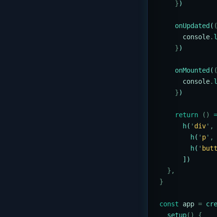
    }
)
    onUpdated
(
      console
.
    }
)
    onMounted
(
      console
.
    }
)
    return
 ()
 
      h
(
'
div
'
,
        h
(
'
p
'
,
        h
(
'
but
      ])
  },
}
const
 app
 =
 cr
  setup
()
 {