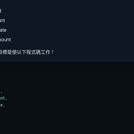
d
nt
ate
ount
目標是使以下程式碼工作！
t
,
unt
,
te
,