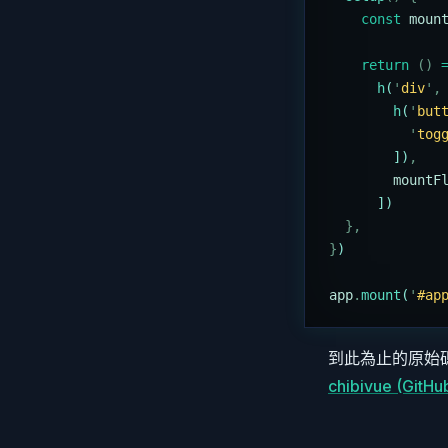
    const
 moun
    return
 ()
 
      h
(
'
div
'
,
        h
(
'
but
          '
tog
        ])
,
        mountF
      ])
  },
}
)
app
.
mount
(
'
#ap
到此為止的原始
chibivue (GitHu