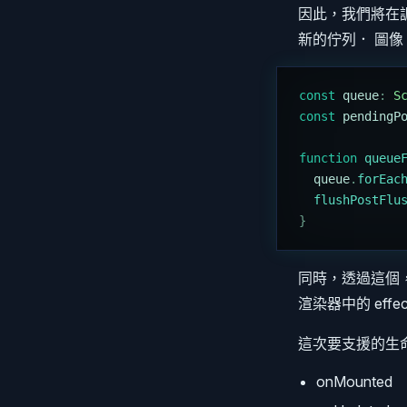
因此，我們將在調
新的佇列． 圖像 
const
 queue
:
 S
const
 pendingP
function
 queue
  queue
.
forEac
  flushPostFlu
}
同時，透過這個，讓
渲染器中的 effect
這次要支援的生
onMounted