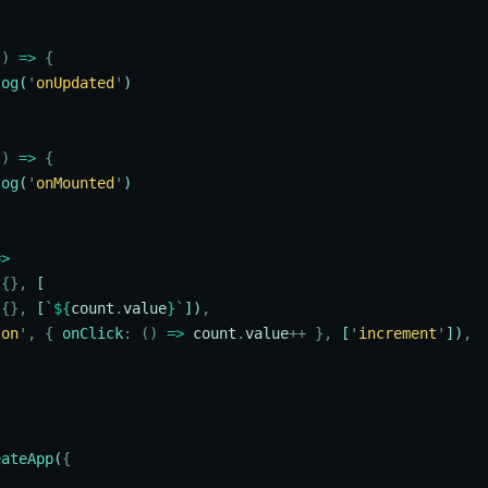
()
 =>
 {
log
(
'
onUpdated
'
)
()
 =>
 {
log
(
'
onMounted
'
)
=>
 {},
 [
 {},
 [
`
${
count
.
value
}
`
])
,
ton
'
,
 {
 onClick
:
 ()
 =>
 count
.
value
++
 },
 [
'
increment
'
])
,
eateApp
(
{