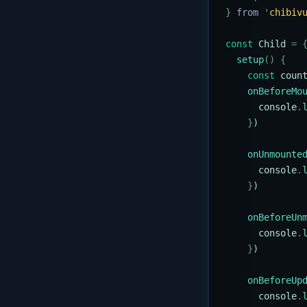
}
 from 
'
chibiv
const
 Child
 =
 
  setup
()
 {
    const
 coun
    onBeforeMo
      console
.
    }
)
    onUnmounte
      console
.
    }
)
    onBeforeUn
      console
.
    }
)
    onBeforeUp
      console
.