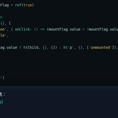
tFlag
 =
 ref
(
true
)
=>
 {},
 [
ton
'
,
 {
 onClick
:
 ()
 =>
 (
mountFlag
.
value
 =
 !
mountFlag
.
val
gle
'
,
lag
.
value
 ?
 h
(
Child
,
 {},
 []) 
:
 h
(
'
p
'
,
 {},
 [
'
unmounted
'
])
p
'
)
碼：
b)