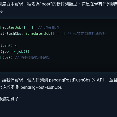
度器中實現一種名為"post"的新佇列類型．這是在現有佇列
↓
chedulerJob
[] 
=
 [] 
// 現有實現
ostFlushCbs
:
 SchedulerJob
[] 
=
 [] 
// 這次要創建的新佇列
Flush
()
 {
h
(
job
 =>
 job
())
shCbs
() 
// 在佇列刷新後刷新
我們實現一個入佇列到 pendingPostFlushCbs 的 API．
 入佇列到 pendingPostFlushCbs．
命週期鉤子：