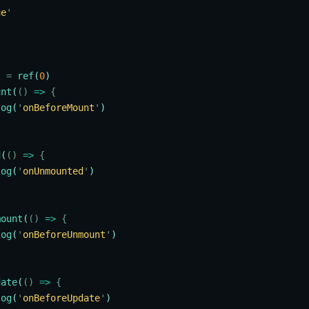
ue
'
{
t
 =
 ref
(
0
)
unt
(
()
 =>
 {
log
(
'
onBeforeMount
'
)
d
(
()
 =>
 {
log
(
'
onUnmounted
'
)
mount
(
()
 =>
 {
log
(
'
onBeforeUnmount
'
)
date
(
()
 =>
 {
log
(
'
onBeforeUpdate
'
)