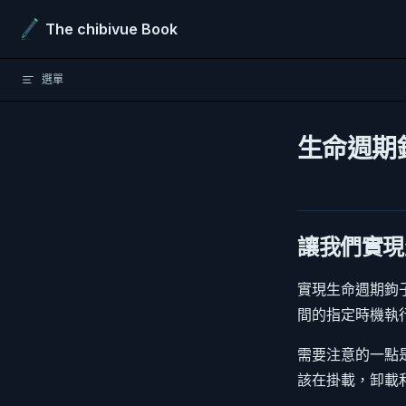
Skip to content
The chibivue Book
選單
生命週期
讓我們實現
實現生命週期鉤子非常
間的指定時機執行它們．
需要注意的一點是，你
該在掛載，卸載