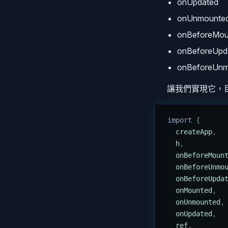
onUpdated
onUnmounte
onBeforeMou
onBeforeUpd
onBeforeUnm
讓我們實現它，
import 
{
  createApp
,
  h
,
  onBeforeMoun
  onBeforeUnmo
  onBeforeUpda
  onMounted
,
  onUnmounted
,
  onUpdated
,
  ref
,