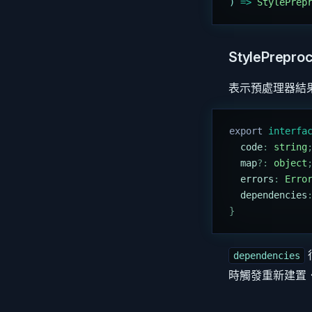
) 
=>
 StylePrep
StylePrepro
表示預處理器結
export
 interfa
  code
:
 string
  map
?:
 object
  errors
:
 Erro
  dependencies
}
dependencies
時觸發重新建置