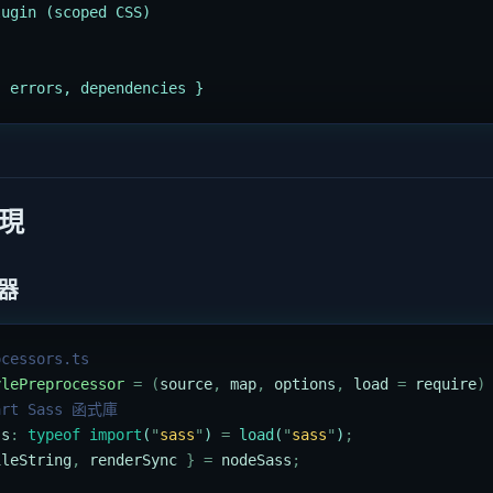
lugin (scoped CSS)
, errors, dependencies }
現
理器
ocessors.ts
ylePreprocessor
 =
 (
source
,
 map
,
 options
,
 load
 =
 require
)
rt Sass 函式庫
ss
:
 typeof
 import
(
"
sass
"
) 
=
 load
(
"
sass
"
)
;
ileString
,
 renderSync
 }
 =
 nodeSass
;