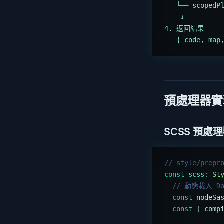
   └── scopedP
    ↓
4. 返回結果
   { code, map
預處理器實
SCSS 預處
// style/prepr
const
 scss
:
 St
  // 動態載入 Da
  const
 nodeSa
  const
 {
 comp