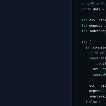
  // 套用 add
  const
 data
 =
  let
 css
:
 str
  let
 dependen
  let
 sourceMa
  try
 {
    if
 (
compil
      // 新 AP
      const
 re
        ...
opt
        url
:
 p
        source
      }
)
;
      css
 =
 re
      dependen
      sourceMa
    }
 else
 {