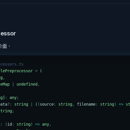
cessor
介面．
ocessors.ts
ylePreprocessor
 =
 (
ng
,
ceMap
 |
 undefined
,
ng
]
:
 any
;
Data
?:
 string
 |
 (
(
source
:
 string
,
 filename
:
 string
)
 =>
 s
string
;
e
:
 (
id
:
 string
)
 =>
 any
,