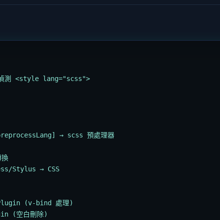
測 <style lang="scss">
[preprocessLang] → scss 預處理器
轉換
ess/Stylus → CSS
Plugin (v-bind 處理)
ugin (空白刪除)