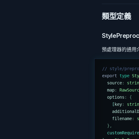
類型定義
StylePrepro
預處理器的通用
// style/prepr
export
 type
 St
  source
:
 stri
  map
:
 RawSour
  options
:
 {
    [
key
:
 stri
    additional
    filename
:
 
  },
  customRequir