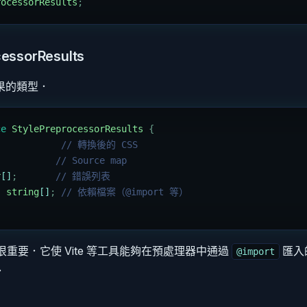
rocessorResults
;
cessorResults
果的類型．
ce
 StylePreprocessorResults
 {
;
           // 轉換後的 CSS
;
          // Source map
r
[]
;
       // 錯誤列表
:
 string
[]
;
 // 依賴檔案（@import 等）
很重要．它使 Vite 等工具能夠在預處理器中通過
匯入
@import
．