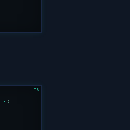
TS
 =>
 {