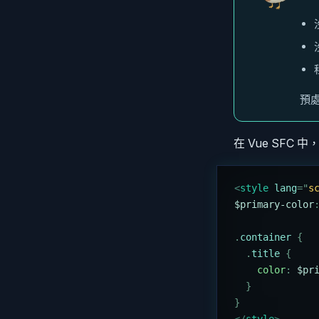
預
在 Vue SFC
<
style
 lang
=
"
s
$primary-color
.
container 
{
  .
title 
{
    color
:
 $pr
  }
}