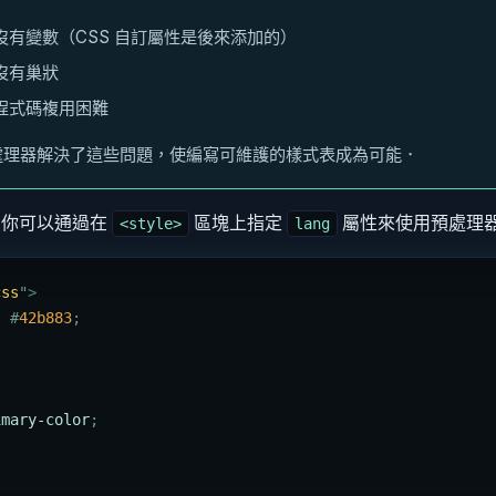
沒有變數（CSS 自訂屬性是後來添加的）
沒有巢狀
程式碼複用困難
處理器解決了這些問題，使編寫可維護的樣式表成為可能．
 中，你可以通過在
區塊上指定
屬性來使用預處理
<style>
lang
css
"
>
:
 #
42b883
;
imary-color
;