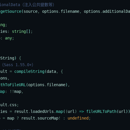
itionalData（注入公共變數等）
 getSource
(
source
,
 options
.
filename
,
 options
.
additionalD
ing
;
cies
:
 string
[]
;
p
:
 any
;
eString
) 
{
I（Sass 1.55.0+）
sult
 =
 compileString
(
data
,
 {
ions
,
athToFileURL
(
options
.
filename
)
,
Map
:
 !!
map
,
sult
.
css
;
cies
 =
 result
.
loadedUrls
.
map
(
(
url
)
 =>
 fileURLToPath
(
url
)
p
 =
 map
 ?
 result
.
sourceMap
!
 :
 undefined
;