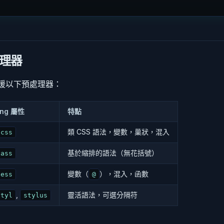
理器
ue 支援以下預處理器：
ang 屬性
特點
類 CSS 語法，變數，巢狀，混入
scss
基於縮排的語法（無花括號）
sass
變數（
），混入，函數
less
@
,
靈活語法，可選分隔符
styl
stylus