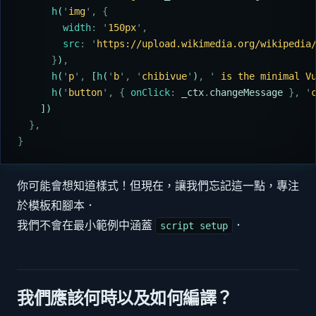
      h
(
'
img
'
,
 {
        width
:
 '
150px
'
,
        src
:
 '
https://upload.wikimedia.org/wikipedia
      }
)
,
      h
(
'
p
'
,
 [
h
(
'
b
'
,
 '
chibivue
'
)
,
 '
 is the minimal V
      h
(
'
button
'
,
 {
 onClick
:
 _ctx
.
changeMessage
 },
 '
    ])
  },
}
你可能會想知道樣式！但現在，讓我們忘記這一點，專注
於模板和腳本．
我們不會在最小範例中涵蓋
．
script setup
我們應該何時以及如何編譯？