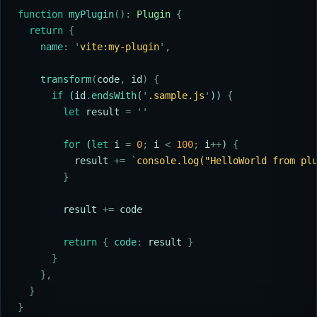
function
 myPlugin
():
 Plugin
 {
  return
 {
    name
:
 '
vite:my-plugin
'
,
    transform
(
code
,
 id
)
 {
      if
 (
id
.
endsWith
(
'
.sample.js
'
)) 
{
        let
 result
 =
 ''
        for
 (
let
 i
 =
 0
;
 i
 <
 100
;
 i
++
) 
{
          result
 +=
 `
console.log("HelloWorld from pl
        }
        result
 +=
 code
        return
 {
 code
:
 result
 }
      }
    },
  }
}