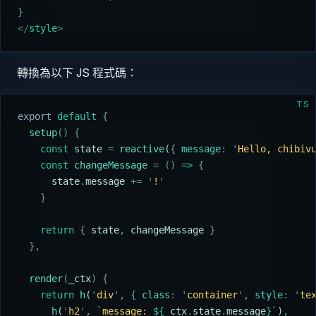
}
</
style
>
轉換為以下 JS 程式碼：
TS
export
 default
 {
  setup
()
 {
    const
 state
 =
 reactive
(
{
 message
:
 '
Hello, chibiv
    const
 changeMessage
 =
 ()
 =>
 {
      state
.
message
 +=
 '
!
'
    }
    return
 {
 state
,
 changeMessage
 }
  },
  render
(
_ctx
)
 {
    return
 h
(
'
div
'
,
 {
 class
:
 '
container
'
,
 style
:
 '
te
      h
(
'
h2
'
,
 `
message: 
${
_ctx
.
state
.
message
}
`
)
,