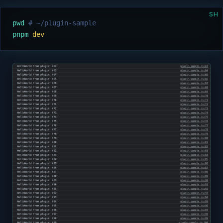
SH
pwd
 # ~/plugin-sample
pnpm
 dev