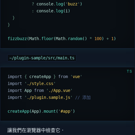
          ?
 console
.
log
(
'
buzz
'
)
          :
 console
.
log
(
i
)
  }
}
fizzbuzz
(
Math
.
floor
(
Math
.
random
() 
*
 100
) 
+
 1
)
~/plugin-sample/src/main.ts
TS
import 
{
 createApp
 }
 from 
'
vue
'
import 
'
./style.css
'
import 
App
 from 
'
./App.vue
'
import 
'
./plugin.sample.js
'
 // 添加
createApp
(
App
)
.
mount
(
'
#app
'
)
讓我們在瀏覽器中檢查它．