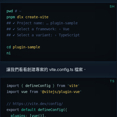
SH
pwd
 # ~
pnpm
 dlx
 create-vite
## ✔ Project name: … plugin-sample
## ✔ Select a framework: › Vue
## ✔ Select a variant: › TypeScript
cd
 plugin-sample
ni
讓我們看看創建專案的 vite.config.ts 檔案．
TS
import 
{
 defineConfig
 }
 from 
'
vite
'
import 
vue
 from 
'
@vitejs/plugin-vue
'
// https://vite.dev/config/
export
 default
 defineConfig
(
{
  plugins
:
 [
vue
()]
,