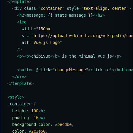
<
template
>
  <
div 
class
=
"
container
"
 style
=
"
text-align: center
"
>
    <
h2
>
message: {{ state.message }}
</
h2
>
    <
img
      width
=
"
150px
"
      src
=
"
https://upload.wikimedia.org/wikipedia/co
      alt
=
"
Vue.js Logo
"
    />
    <
p
><
b
>
chibivue
</
b
>
 is the minimal Vue.js
</
p
>
    <
button 
@click
=
"
changeMessage
"
>
click me!
</
button
  </
div
>
</
template
>
<
style
>
.
container 
{
  height
:
 100
vh
;
  padding
:
 16
px
;
  background-color
:
 #
becdbe
;
  color
:
 #
2c3e50
;