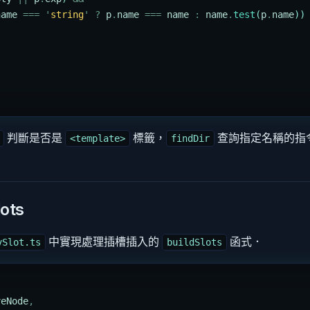
name
 ===
 '
string
'
 ?
 p
.
name
 ===
 name
 :
 name
.
test
(
p
.
name
))
判斷是否是
標籤，
查詢指定名稱的指
<template>
findDir
ots
中實現處理插槽插入的
函式．
vSlot.ts
buildSlots
veNode
,