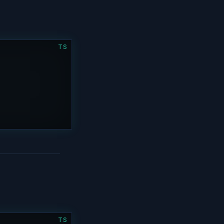
TS
TS