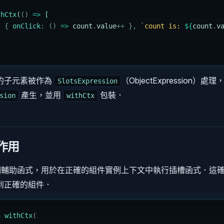
{
thCtx
(
()
 =>
 [
,
 {
 onClick
:
 ()
 =>
 count
.
value
++
 },
 `
count is: 
${
count
.
v
的子元素被作為
（ObjectExpression）
SlotsExpression
產生，並用
包裝．
sion
withCtx
的作用
輔助函式，用於在正確的組件實例上下文中執行插槽函式．這
到正確的組件．
n
 withCtx
(