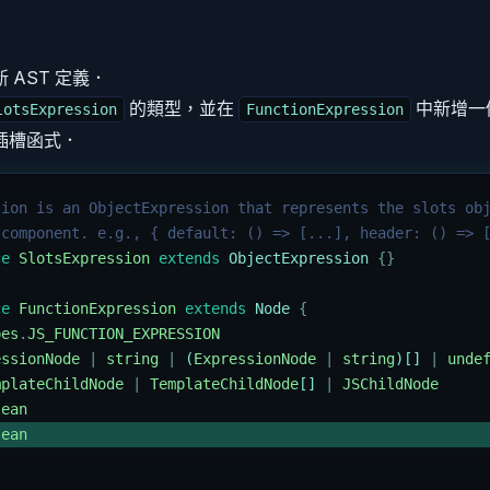
 AST 定義．
的類型，並在
中新增一
lotsExpression
FunctionExpression
插槽函式．
sion is an ObjectExpression that represents the slots ob
 component. e.g., { default: () => [...], header: () => 
ce
 SlotsExpression
 extends
 ObjectExpression 
{}
ce
 FunctionExpression
 extends
 Node 
{
pes
.
JS_FUNCTION_EXPRESSION
essionNode
 |
 string
 |
 (
ExpressionNode
 |
 string
)[] 
|
 unde
mplateChildNode
 |
 TemplateChildNode
[] 
|
 JSChildNode
lean
lean