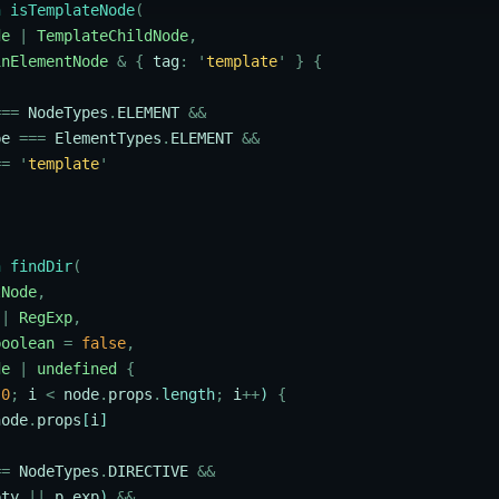
n
 isTemplateNode
(
de
 |
 TemplateChildNode
,
inElementNode
 &
 {
 tag
:
 '
template
'
 }
 {
===
 NodeTypes
.
ELEMENT
 &&
pe
 ===
 ElementTypes
.
ELEMENT
 &&
==
 '
template
'
n
 findDir
(
tNode
,
 |
 RegExp
,
boolean
 =
 false
,
de
 |
 undefined
 {
 0
;
 i
 <
 node
.
props
.
length
;
 i
++
) 
{
node
.
props
[
i
]
==
 NodeTypes
.
DIRECTIVE
 &&
pty
 ||
 p
.
exp
) 
&&