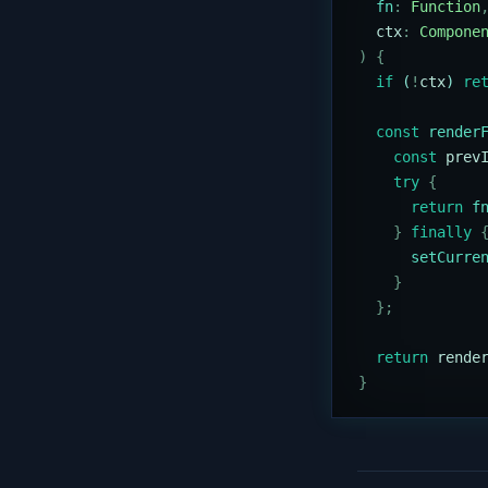
  fn
:
 Function
  ctx
:
 Compone
)
 {
  if
 (
!
ctx
) 
re
  const
 render
    const
 prev
    try
 {
      return
 f
    }
 finally
 
      setCurre
    }
  };
  return
 rende
}