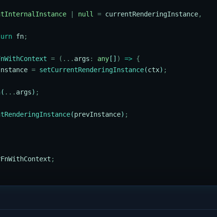
,
ntInternalInstance
 |
 null
 =
 currentRenderingInstance
,
turn
 fn
;
FnWithContext
 =
 (...
args
:
 any
[]
)
 =>
 {
Instance
 =
 setCurrentRenderingInstance
(
ctx
)
;
n
(
...
args
)
;
{
ntRenderingInstance
(
prevInstance
)
;
rFnWithContext
;