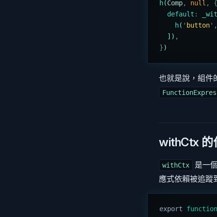
h
(
Comp
,
 null
,
 
  default
:
 _wi
    h
(
'
button
'
  ])
,
}
)
也就是說，組件
FunctionExpres
withCtx 
是一個
withCtx
應式依賴被追蹤
export
 functio