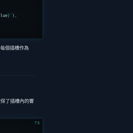
alue
}
`
)
,
處理，每個插槽作為
確保了插槽內的響
TS