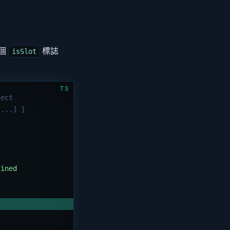
個
標誌
isSlot
TS
ject
[...] }
fined