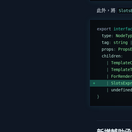
此外，將
Slots
export
 interfa
  type
:
 NodeTy
  tag
:
 string
 
  props
:
 Props
  children
:
    |
 Template
    |
 Template
    |
 ForRende
    |
 SlotsExp
    |
 undefine
}