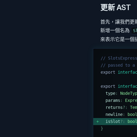
更新 AST
首先，讓我們更新
新增一個名為
S
來表示它是一個
// SlotsExpres
// passed to a
export
 interfa
export
 interfa
  type
:
 NodeTy
  params
:
 Expr
  returns
?:
 Te
  newline
:
 boo
  isSlot
?:
 boo
}