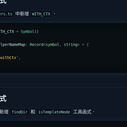
式
中新增
．
ers.ts
WITH_CTX
ITH_CTX
 =
 Symbol
()
elperNameMap
:
 Record
<
symbol
,
 string
>
 =
 {
'
withCtx
'
,
式
新增
和
工具函式．
findDir
isTemplateNode