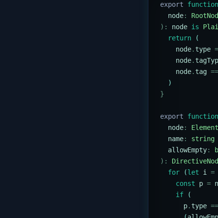
export
 functio
  node
:
 RootNo
):
 node
 is
 Pla
  return
 (
    node
.
type
 
    node
.
tagTy
    node
.
tag
 =
  )
}
export
 functio
  node
:
 Elemen
  name
:
 string
  allowEmpty
:
 
):
 DirectiveNo
  for
 (
let
 i
 =
    const
 p
 =
 
    if
 (
      p
.
type
 =
      (
allowEm