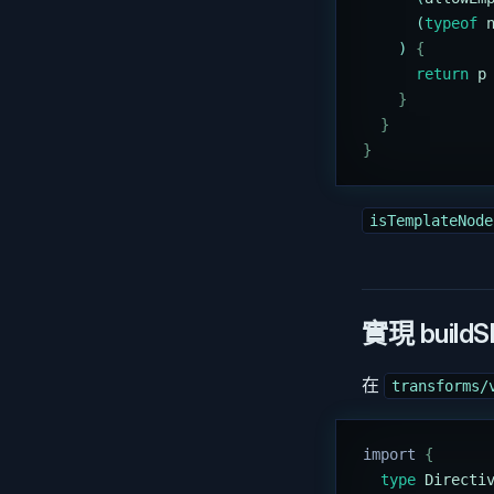
      (
typeof
 
    ) 
{
      return
 p
    }
  }
}
isTemplateNode
實現 buildSl
在
transforms/
import 
{
  type
 Directi