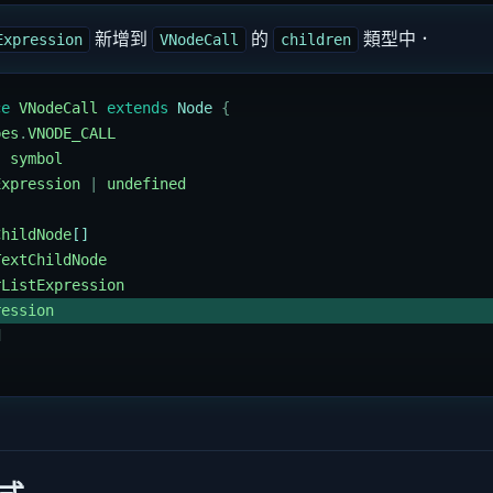
新增到
的
類型中．
Expression
VNodeCall
children
ce
 VNodeCall
 extends
 Node 
{
pes
.
VNODE_CALL
|
 symbol
Expression
 |
 undefined
ChildNode
[]
TextChildNode
rListExpression
ression
d